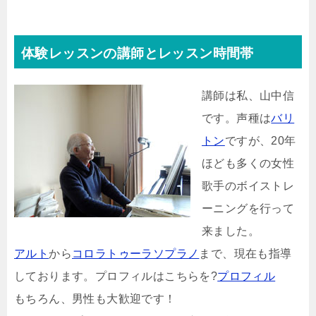
体験レッスンの講師とレッスン時間帯
講師は私、山中信
です。声種は
バリ
トン
ですが、20年
ほども多くの女性
歌手のボイストレ
ーニングを行って
来ました。
アルト
から
コロラトゥーラソプラノ
まで、現在も指導
しております。プロフィルはこちらを?
プロフィル
もちろん、男性も大歓迎です！