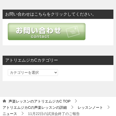
ナ
ビ
お問い合わせはこちらをクリックしてください。
ゲ
ー
シ
ョ
ン
アトリエムジカCカテゴリー
ア
ト
リ
エ
ム
声楽レッスンのアトリエムジカC
TOP
ジ
アトリエムジカCの声楽レッスンの詳細
レッスンノート
カ
ニュース
11月22日の試演会終了のご報告