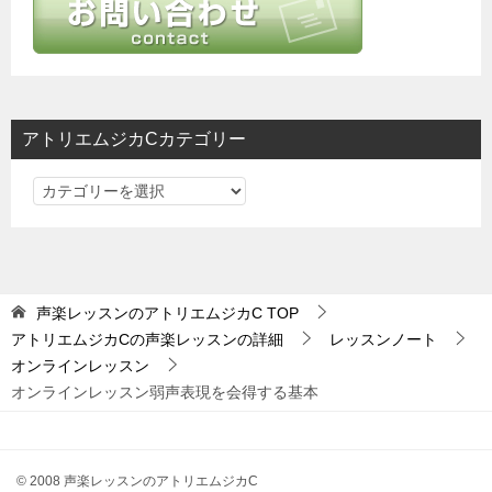
シ
ョ
ン
アトリエムジカCカテゴリー
ア
ト
リ
エ
ム
声楽レッスンのアトリエムジカC
TOP
ジ
アトリエムジカCの声楽レッスンの詳細
レッスンノート
カ
オンラインレッスン
C
オンラインレッスン弱声表現を会得する基本
カ
テ
ゴ
© 2008 声楽レッスンのアトリエムジカC
リ