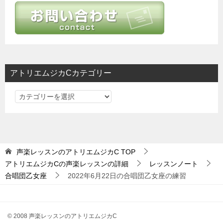
ー
シ
ョ
ン
アトリエムジカCカテゴリー
ア
ト
リ
エ
ム
声楽レッスンのアトリエムジカC
TOP
ジ
アトリエムジカCの声楽レッスンの詳細
レッスンノート
カ
合唱団乙女座
2022年6月22日の合唱団乙女座の練習
C
カ
テ
© 2008 声楽レッスンのアトリエムジカC
ゴ