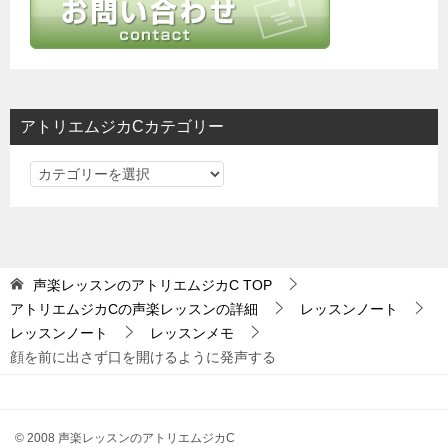
シ
ョ
ン
アトリエムジカCカテゴリー
ア
ト
リ
エ
ム
声楽レッスンのアトリエムジカC
TOP
ジ
アトリエムジカCの声楽レッスンの詳細
レッスンノート
カ
レッスンノート
レッスンメモ
C
顔を前に出さず口を開けるように発声する
カ
テ
ゴ
© 2008 声楽レッスンのアトリエムジカC
リ