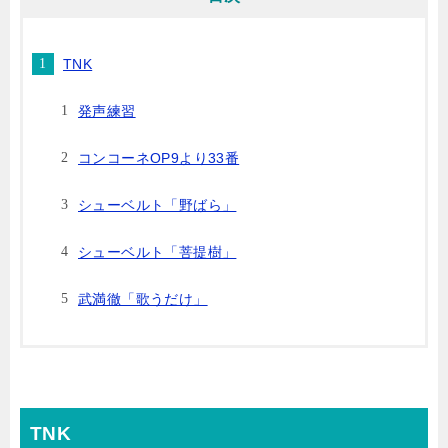
TNK
発声練習
コンコーネOP9より33番
シューベルト「野ばら」
シューベルト「菩提樹」
武満徹「歌うだけ」
TNK