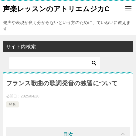
声楽レッスンのアトリエムジカC
発声や表現が良く分からないという方のために、ていねいに教えま
す
サイト内検索
フランス歌曲の歌詞発音の独習について
公開日：
2025/04/20
発音
目次