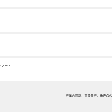
スンノート
声量の課題、高音発声、換声点