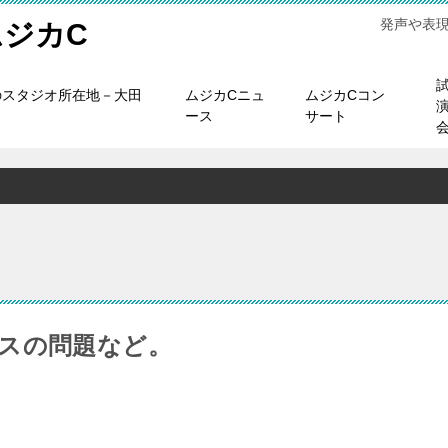
発声や表
ジカC
のスタジオ所在地－大田
ムジカCニュ
ムジカCコン
ース
サート
スの問題など。