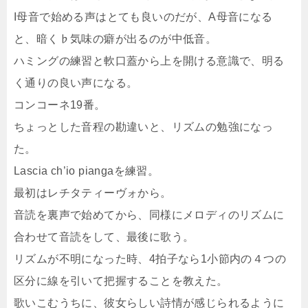
I母音で始める声はとても良いのだが、A母音になる
と、暗く♭気味の癖が出るのが中低音。
ハミングの練習と軟口蓋から上を開ける意識で、明る
く通りの良い声になる。
コンコーネ19番。
ちょっとした音程の勘違いと、リズムの勉強になっ
た。
Lascia ch’io piangaを練習。
最初はレチタティーヴォから。
音読を裏声で始めてから、同様にメロディのリズムに
合わせて音読をして、最後に歌う。
リズムが不明になった時、4拍子なら1小節内の４つの
区分に線を引いて把握することを教えた。
歌いこむうちに、彼女らしい詩情が感じられるように