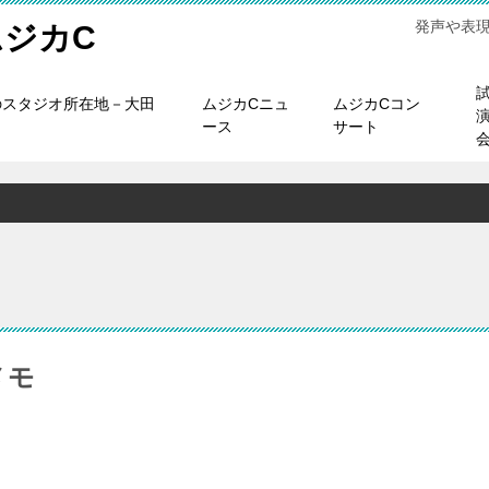
発声や表
ジカC
のスタジオ所在地－大田
ムジカCニュ
ムジカCコン
ース
サート
メモ