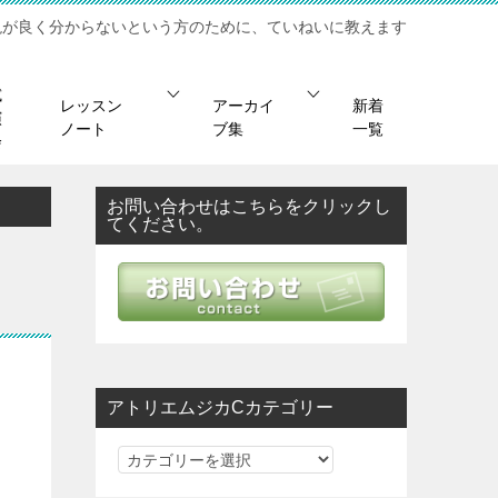
現が良く分からないという方のために、ていねいに教えます
試
レッスン
アーカイ
新着
演
ノート
ブ集
一覧
会
お問い合わせはこちらをクリックし
てください。
アトリエムジカCカテゴリー
ア
ト