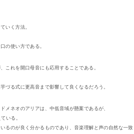
していく方法。
な口の使い方である。
が、これを開口母音にも応用することである。
は芋づる式に更高音まで影響して良くなるだろう。
イドメネオのアリアは、中低音域が懸案であるが、
えている。
ているのが良く分かるものであり、音楽理解と声の自然な一致