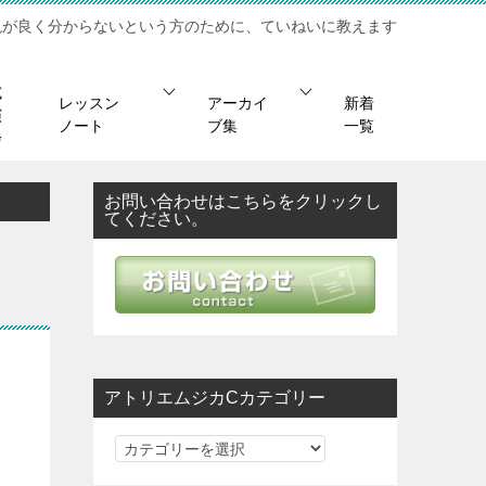
現が良く分からないという方のために、ていねいに教えます
試
レッスン
アーカイ
新着
演
ノート
ブ集
一覧
会
お問い合わせはこちらをクリックし
てください。
アトリエムジカCカテゴリー
ア
ト