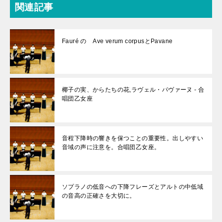
関連記事
Fauré の Ave verum corpusとPavane
椰子の実、からたちの花,ラヴェル・パヴァーヌ - 合
唱団乙女座
音程下降時の響きを保つことの重要性。出しやすい
音域の声に注意を。合唱団乙女座。
ソプラノの低音への下降フレーズとアルトの中低域
の音高の正確さを大切に。