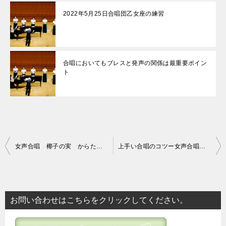
2022年5月25日合唱団乙女座の練習
合唱においてもブレスと発声の関係は最重要ポイン
ト
投
女声合唱 椰子の実 からたちの花 ラヴェルの亡き王女のためのパヴァーヌ
上手い合唱のコツー女声合唱団乙女座
稿
ナ
ビ
お問い合わせはこちらをクリックしてください。
ゲ
ー