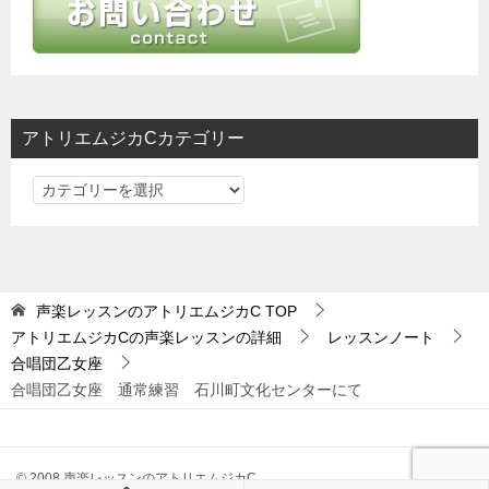
シ
ョ
ン
アトリエムジカCカテゴリー
ア
ト
リ
エ
ム
声楽レッスンのアトリエムジカC
TOP
ジ
アトリエムジカCの声楽レッスンの詳細
レッスンノート
カ
合唱団乙女座
C
合唱団乙女座 通常練習 石川町文化センターにて
カ
テ
ゴ
© 2008 声楽レッスンのアトリエムジカC
リ