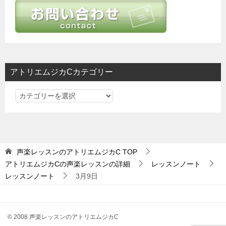
ー
シ
ョ
ン
アトリエムジカCカテゴリー
ア
ト
リ
エ
ム
声楽レッスンのアトリエムジカC
TOP
ジ
アトリエムジカCの声楽レッスンの詳細
レッスンノート
カ
レッスンノート
3月9日
C
カ
テ
© 2008 声楽レッスンのアトリエムジカC
ゴ