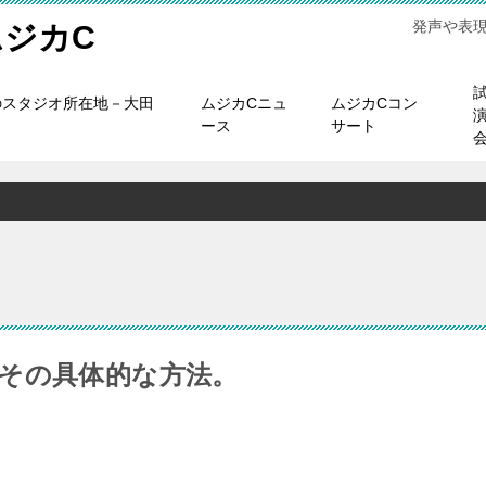
発声や表
ジカC
のスタジオ所在地－大田
ムジカCニュ
ムジカCコン
ース
サート
その具体的な方法。