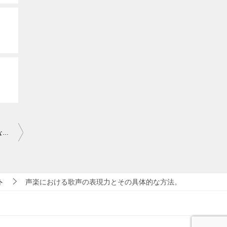
メロディを歌うやり方とフランス語の歌い方、1ブレスで歌う効能など。
ト
声楽における歌声の表現力とその具体的な方法。