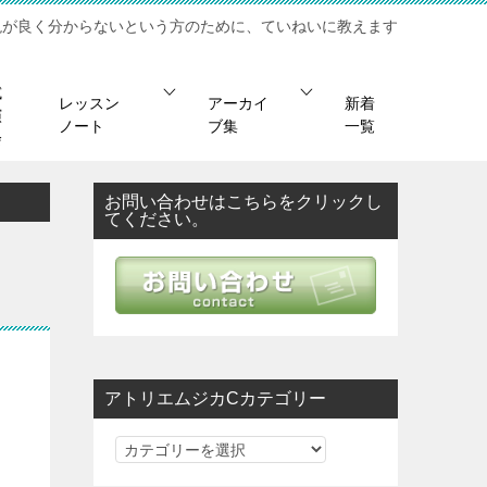
現が良く分からないという方のために、ていねいに教えます
試
レッスン
アーカイ
新着
演
ノート
ブ集
一覧
会
お問い合わせはこちらをクリックし
てください。
アトリエムジカCカテゴリー
ア
ト