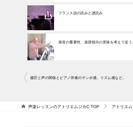
フランス語の読みと譜読み
発音の重要性、楽譜指示の意味を考えて従う
投
腹圧と声の関係とピアノ伴奏のテンポ感、リズム感など。
稿
ナ
ビ
声楽レッスンのアトリエムジカC
TOP
アトリエム
ゲ
ー