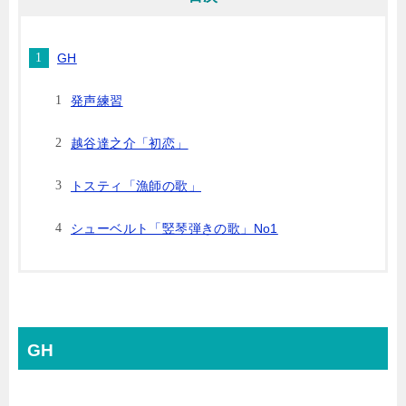
GH
発声練習
越谷達之介「初恋」
トスティ「漁師の歌」
シューベルト「竪琴弾きの歌」No1
GH