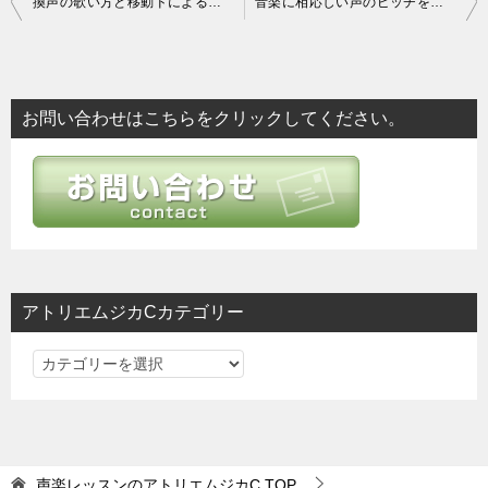
換声の歌い方と移動ドによる階名唱法
音楽に相応しい声のピッチを探す事
稿
ナ
ビ
お問い合わせはこちらをクリックしてください。
ゲ
ー
シ
ョ
ン
アトリエムジカCカテゴリー
ア
ト
リ
エ
ム
声楽レッスンのアトリエムジカC
TOP