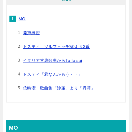
MO
発声練習
トスティ ソルフェッヂ50より3番
イタリア古典歌曲からTu lo sai
トスティ「君なんかもう・・」
信時潔 歌曲集「沙羅」より「丹澤」
MO